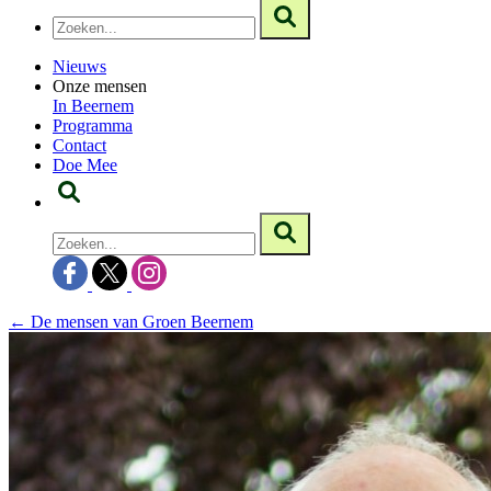
Nieuws
Onze mensen
In Beernem
Programma
Contact
Doe Mee
← De mensen van Groen Beernem