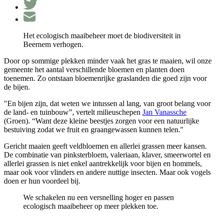
Het ecologisch maaibeheer moet de biodiversiteit in
Beernem verhogen.
Door op sommige plekken minder vaak het gras te maaien, wil onze
gemeente het aantal verschillende bloemen en planten doen
toenemen. Zo ontstaan bloemenrijke graslanden die goed zijn voor
de bijen.
"En bijen zijn, dat weten we intussen al lang, van groot belang voor
de land- en tuinbouw”, vertelt milieuschepen
Jan Vanassche
(Groen). “Want deze kleine beestjes zorgen voor een natuurlijke
bestuiving zodat we fruit en graangewassen kunnen telen."
Gericht maaien geeft veldbloemen en allerlei grassen meer kansen.
De combinatie van pinksterbloem, valeriaan, klaver, smeerwortel en
allerlei grassen is niet enkel aantrekkelijk voor bijen en hommels,
maar ook voor vlinders en andere nuttige insecten. Maar ook vogels
doen er hun voordeel bij.
We schakelen nu een versnelling hoger en passen
ecologisch maaibeheer op meer plekken toe.