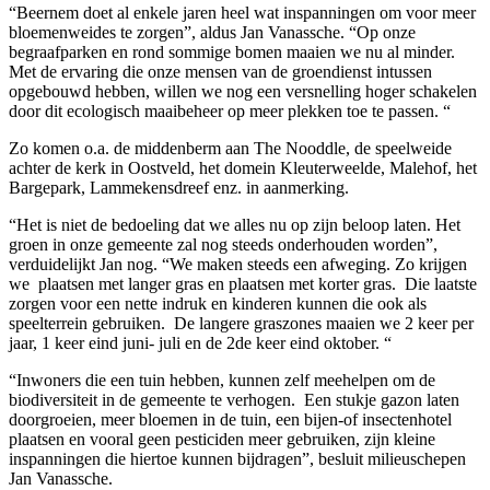
“Beernem doet al enkele jaren heel wat inspanningen om voor meer
bloemenweides te zorgen”, aldus Jan Vanassche. “Op onze
begraafparken en rond sommige bomen maaien we nu al minder.
Met de ervaring die onze mensen van de groendienst intussen
opgebouwd hebben, willen we nog een versnelling hoger schakelen
door dit ecologisch maaibeheer op meer plekken toe te passen. “
Zo komen o.a. de middenberm aan The Nooddle, de speelweide
achter de kerk in Oostveld, het domein Kleuterweelde, Malehof, het
Bargepark, Lammekensdreef enz. in aanmerking.
“Het is niet de bedoeling dat we alles nu op zijn beloop laten. Het
groen in onze gemeente zal nog steeds onderhouden worden”,
verduidelijkt Jan nog. “We maken steeds een afweging. Zo krijgen
we plaatsen met langer gras en plaatsen met korter gras. Die laatste
zorgen voor een nette indruk en kinderen kunnen die ook als
speelterrein gebruiken. De langere graszones maaien we 2 keer per
jaar, 1 keer eind juni- juli en de 2de keer eind oktober. “
“Inwoners die een tuin hebben, kunnen zelf meehelpen om de
biodiversiteit in de gemeente te verhogen. Een stukje gazon laten
doorgroeien, meer bloemen in de tuin, een bijen-of insectenhotel
plaatsen en vooral geen pesticiden meer gebruiken, zijn kleine
inspanningen die hiertoe kunnen bijdragen”, besluit milieuschepen
Jan Vanassche.