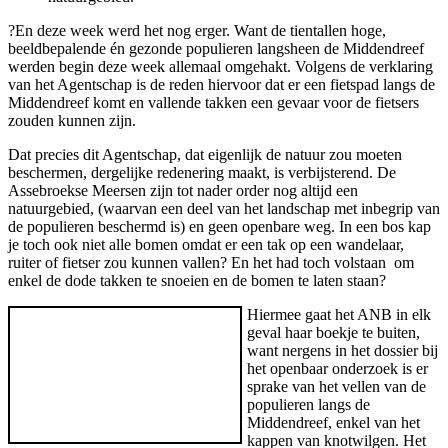
?En deze week werd het nog erger. Want de tientallen hoge,
beeldbepalende én gezonde populieren langsheen de Middendreef
werden begin deze week allemaal omgehakt. Volgens de verklaring
van het Agentschap is de reden hiervoor dat er een fietspad langs de
Middendreef komt en vallende takken een gevaar voor de fietsers
zouden kunnen zijn.
Dat precies dit Agentschap, dat eigenlijk de natuur zou moeten
beschermen, dergelijke redenering maakt, is verbijsterend. De
Assebroekse Meersen zijn tot nader order nog altijd een
natuurgebied, (waarvan een deel van het landschap met inbegrip van
de populieren beschermd is) en geen openbare weg. In een bos kap
je toch ook niet alle bomen omdat er een tak op een wandelaar,
ruiter of fietser zou kunnen vallen? En het had toch volstaan om
enkel de dode takken te snoeien en de bomen te laten staan?
Hiermee gaat het ANB in elk
geval haar boekje te buiten,
want nergens in het dossier bij
het openbaar onderzoek is er
sprake van het vellen van de
populieren langs de
Middendreef, enkel van het
kappen van knotwilgen. Het