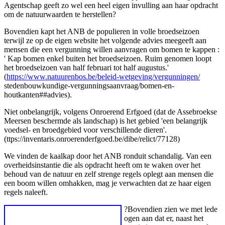
Agentschap geeft zo wel een heel eigen invulling aan haar opdracht
om de natuurwaarden te herstellen?
Bovendien kapt het ANB de populieren in volle broedseizoen
terwijl ze op de eigen website het volgende advies meegeeft aan
mensen die een vergunning willen aanvragen om bomen te kappen :
' Kap bomen enkel buiten het broedseizoen. Ruim genomen loopt
het broedseizoen van half februari tot half augustus.'
(
https://www.natuurenbos.be/beleid-wetgeving/vergunningen/
stedenbouwkundige-vergunningsaanvraag/bomen-en-
houtkanten##advies).
Niet onbelangrijk, volgens Onroerend Erfgoed (dat de Assebroekse
Meersen beschermde als landschap) is het gebied 'een belangrijk
voedsel- en broedgebied voor verschillende dieren'.
(ttps://inventaris.onroerenderfgoed.be/dibe/relict/77128)
We vinden de kaalkap door het ANB ronduit schandalig. Van een
overheidsinstantie die als opdracht heeft om te waken over het
behoud van de natuur en zelf strenge regels oplegt aan mensen die
een boom willen omhakken, mag je verwachten dat ze haar eigen
regels naleeft.
?Bovendien zien we met lede
ogen aan dat er, naast het