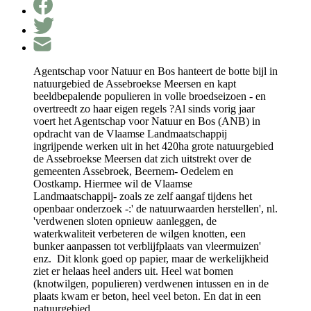
Agentschap voor Natuur en Bos hanteert de botte bijl in
natuurgebied de Assebroekse Meersen en kapt
beeldbepalende populieren in volle broedseizoen - en
overtreedt zo haar eigen regels ?Al sinds vorig jaar
voert het Agentschap voor Natuur en Bos (ANB) in
opdracht van de Vlaamse Landmaatschappij
ingrijpende werken uit in het 420ha grote natuurgebied
de Assebroekse Meersen dat zich uitstrekt over de
gemeenten Assebroek, Beernem- Oedelem en
Oostkamp. Hiermee wil de Vlaamse
Landmaatschappij- zoals ze zelf aangaf tijdens het
openbaar onderzoek -:' de natuurwaarden herstellen', nl.
'verdwenen sloten opnieuw aanleggen, de
waterkwaliteit verbeteren de wilgen knotten, een
bunker aanpassen tot verblijfplaats van vleermuizen'
enz. Dit klonk goed op papier, maar de werkelijkheid
ziet er helaas heel anders uit. Heel wat bomen
(knotwilgen, populieren) verdwenen intussen en in de
plaats kwam er beton, heel veel beton. En dat in een
natuurgebied.