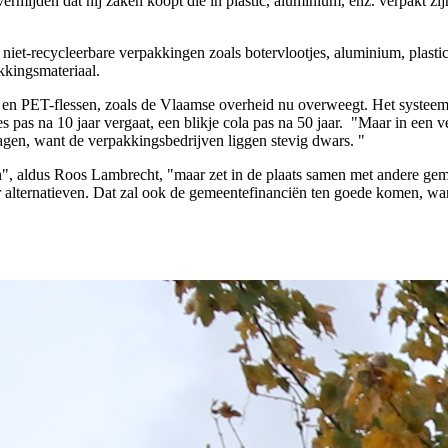
rmijden dat hij zaken koopt die in plastic, aluminium, enz. verpakt zij
e niet-recycleerbare verpakkingen zoals botervlootjes, aluminium, plas
kkingsmateriaal.
s en PET-flessen, zoals de Vlaamse overheid nu overweegt. Het systeem b
es pas na 10 jaar vergaat, een blikje cola pas na 50 jaar. "Maar in een v
gen, want de verpakkingsbedrijven liggen stevig dwars. "
n", aldus Roos Lambrecht, "maar zet in de plaats samen met andere g
er alternatieven. Dat zal ook de gemeentefinanciën ten goede komen, 