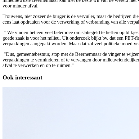
milieubewuste Beernemnaar kan met de beste wil van de wereld niet ve
voor minder afval.
Trouwens, niet zozeer de burger is de vervuiler, maar de bedrijven di
eens laat opdraaien voor de verwerking of verbranding van alle verpa
" We vinden het een veel beter idee om statiegeld te heffen op blikje
goede zaak is voor het milieu. Uit onderzoek blijkt bv. dat een PET-fl
verpakkingen aangepakt worden. Maar dat zal veel politieke moed vra
"Dus, gemeentebestuur, stop met de Beernemnaar de vinger te wijze
verpakkingen te verminderen of te vervangen door milieuvriendelijk
afval te verwerken en op te ruimen."
Ook interessant