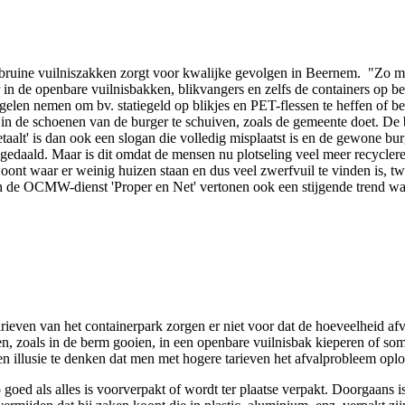
 bruine vuilniszakken zorgt voor kwalijke gevolgen in Beernem. "Zo m
n de openbare vuilnisbakken, blikvangers en zelfs de containers op b
elen nemen om bv. statiegeld op blikjes en PET-flessen te heffen of b
g in de schoenen van de burger te schuiven, zoals de gemeente doet. De
taalt' is dan ook een slogan die volledig misplaatst is en de gewone b
rs gedaald. Maar is dit omdat de mensen nu plotseling veel meer recycl
ont waar er weinig huizen staan en dus veel zwerfvuil te vinden is, twi
an de OCMW-dienst 'Proper en Net' vertonen ook een stijgende trend wat 
rieven van het containerpark zorgen er niet voor dat de hoeveelheid af
n, zoals in de berm gooien, in een openbare vuilnisbak kieperen of som
en illusie te denken dat men met hogere tarieven het afvalprobleem oplo
oed als alles is voorverpakt of wordt ter plaatse verpakt. Doorgaans is 