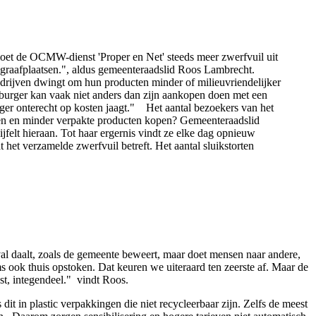
oet de OCMW-dienst 'Proper en Net' steeds meer zwerfvuil uit
egraafplaatsen.", aldus gemeenteraadslid Roos Lambrecht.
edrijven dwingt om hun producten minder of milieuvriendelijker
 burger kan vaak niet anders dan zijn aankopen doen met een
urger onterecht op kosten jaagt." Het aantal bezoekers van het
eren en minder verpakte producten kopen? Gemeenteraadslid
jfelt hieraan. Tot haar ergernis vindt ze elke dag opnieuw
het verzamelde zwerfvuil betreft. Het aantal sluikstorten
val daalt, zoals de gemeente beweert, maar doet mensen naar andere,
s ook thuis opstoken. Dat keuren we uiteraard ten zeerste af. Maar de
st, integendeel." vindt Roos.
dit in plastic verpakkingen die niet recycleerbaar zijn. Zelfs de meest