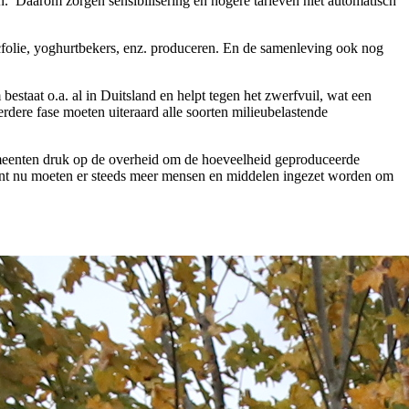
n. Daarom zorgen sensibilisering en hogere tarieven niet automatisch
ticfolie, yoghurtbekers, enz. produceren. En de samenleving ook nog
estaat o.a. al in Duitsland en helpt tegen het zwerfvuil, wat een
erdere fase moeten uiteraard alle soorten milieubelastende
emeenten druk op de overheid om de hoeveelheid geproduceerde
want nu moeten er steeds meer mensen en middelen ingezet worden om