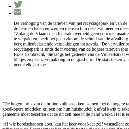
De verhoging van de tarieven van het recyclagepark en van de
de bermen halen en werpen mensen hun restafval meer en meer i
"Zolang de Vlaamse en federale overheid geen concrete maatreg
te verpakken, heeft het geen zin om de schuld van de afvalber
berg milieubelastende verpakkingen tot gevolg. 'De vervuiler be
recyclagepark is sinds de invoering van de hogere tarieven fo
Roos Lambrecht, die langs het gedeelte van de Vullaertstraat wo
blikjes en plastic verpakking in de grasberm. De statistieken v
neemt elk jaar toe.
"De hogere prijs van de bruine vuilniszakken, samen met de hogere ta
goedkopere middelen grijpen om hun huishoudelijk afval kwijt te rake
gemeente moet beseffen dat ze dit zelf mee in de hand werkt. Het is e
Al wie boodschappen doet, kan het keer voor keer zelf vaststellen: zo g