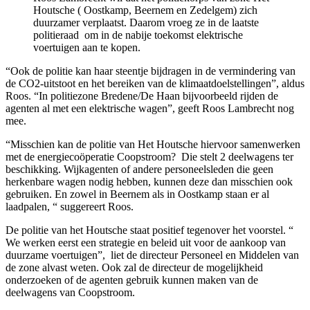
Houtsche ( Oostkamp, Beernem en Zedelgem) zich
duurzamer verplaatst. Daarom vroeg ze in de laatste
politieraad om in de nabije toekomst elektrische
voertuigen aan te kopen.
“Ook de politie kan haar steentje bijdragen in de vermindering van
de CO2-uitstoot en het bereiken van de klimaatdoelstellingen”, aldus
Roos. “In politiezone Bredene/De Haan bijvoorbeeld rijden de
agenten al met een elektrische wagen”, geeft Roos Lambrecht nog
mee.
“Misschien kan de politie van Het Houtsche hiervoor samenwerken
met de energiecoöperatie Coopstroom? Die stelt 2 deelwagens ter
beschikking. Wijkagenten of andere personeelsleden die geen
herkenbare wagen nodig hebben, kunnen deze dan misschien ook
gebruiken. En zowel in Beernem als in Oostkamp staan er al
laadpalen, “ suggereert Roos.
De politie van het Houtsche staat positief tegenover het voorstel. “
We werken eerst een strategie en beleid uit voor de aankoop van
duurzame voertuigen”, liet de directeur Personeel en Middelen van
de zone alvast weten. Ook zal de directeur de mogelijkheid
onderzoeken of de agenten gebruik kunnen maken van de
deelwagens van Coopstroom.