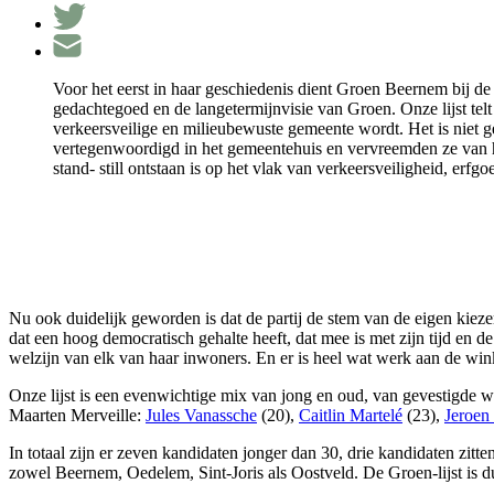
Voor het eerst in haar geschiedenis dient Groen Beernem bij de
gedachtegoed en de langetermijnvisie van Groen. Onze lijst te
verkeersveilige en milieubewuste gemeente wordt. Het is niet g
vertegenwoordigd in het gemeentehuis en vervreemden ze van he
stand- still ontstaan is op het vlak van verkeersveiligheid, er
Nu ook duidelijk geworden is dat de partij de stem van de eigen kiez
dat een hoog democratisch gehalte heeft, dat mee is met zijn tijd en
welzijn van elk van haar inwoners. En er is heel wat werk aan de w
Onze lijst is een evenwichtige mix van jong en oud, van gevestigde 
Maarten Merveille:
Jules Vanassche
(20),
Caitlin Martelé
(23),
Jeroen
In totaal zijn er zeven kandidaten jonger dan 30, drie kandidaten zitt
zowel Beernem, Oedelem, Sint-Joris als Oostveld. De Groen-lijst is 