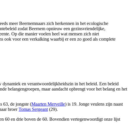
 steeds meer Beernemnaars zich herkennen in het ecologische
eentebeleid zodat Beernem opnieuw een gezinsvriendelijke,
meente. Op die manier voelen heel wat mensen zich niet
ns ook voor een verkalking waarbij er een zo goed als complete
uw dynamiek en verantwoordelijkheidszin in het beleid. Een beleid
rhande belangengroepen, maar aandacht opbrengt voor het belang en het
is 63, de jongste (
Maarten Merveille
) is 19. Jonge veulens zijn naast
haar broer
Tomas Sergeant
(29).
50 en 60 en drie boven de 60. Bovendien vertegenwoordigt onze lijst