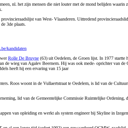
een, nl. het zijn mensen die niet louter met de mond belijden waarin z
k.
rovincieraadslijst van West- Vlaanderen. Uittredend provincieraadslid 
de 3de plaats.
be/kandidaten
ouwer
Rolle De Bruyne
(63) uit Oedelem, de Groen lijst. In 1977 startt
e aan de wieg van Agalev Beernem. Hij was ook mede- oprichter van de
dels heeft hij een ervaring van 15 jaar
hters. Roos woont in de Vullaertstraat te Oedelem, is lid van de Cultuu
derneming, lid van de Gemeentelijke Commissie Ruimtelijke Ordening, d
happen van opleiding en werkt als system engineer bij Skyline in Izeg
en al een lange tijd (sedert 1992) een gewaardeerd OCMW- raadslid. 