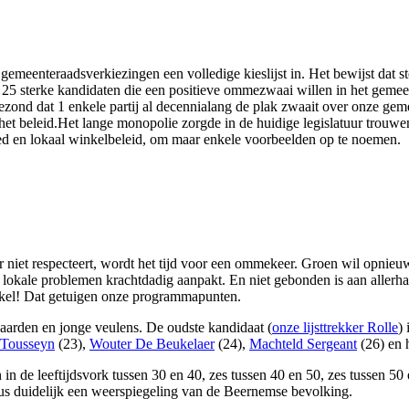
 gemeenteraadsverkiezingen een volledige kieslijst in. Het bewijst dat
lt 25 sterke kandidaten die een positieve ommezwaai willen in het gem
ezond dat 1 enkele partij al decennialang de plak zwaait over onze ge
t beleid.Het lange monopolie zorgde in de huidige legislatuur trouwe
fgoed en lokaal winkelbeleid, om maar enkele voorbeelden op te noemen.
er niet respecteert, wordt het tijd voor een ommekeer. Groen wil opnie
 de lokale problemen krachtdadig aanpakt. En niet gebonden is aan alle
inkel! Dat getuigen onze programmapunten.
waarden en jonge veulens. De oudste kandidaat (
onze lijsttrekker Rolle
) 
 Tousseyn
(23),
Wouter De Beukelaer
(24),
Machteld Sergeant
(26) en 
en in de leeftijdsvork tussen 30 en 40, zes tussen 40 en 50, zes tussen 
dus duidelijk een weerspiegeling van de Beernemse bevolking.