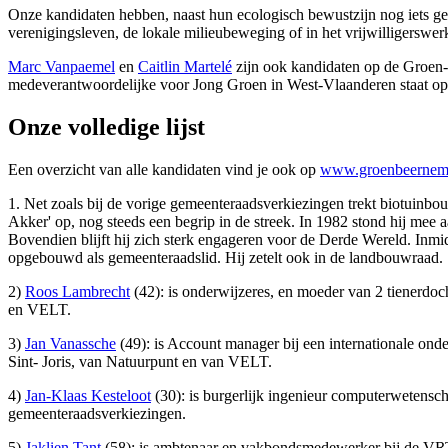
Onze kandidaten hebben, naast hun ecologisch bewustzijn nog iets gem
verenigingsleven, de lokale milieubeweging of in het vrijwilligerswer
Marc Vanpaemel
en
Caitlin Martelé
zijn ook kandidaten op de Groen- p
medeverantwoordelijke voor Jong Groen in West-Vlaanderen staat op 
Onze volledige lijst
Een overzicht van alle kandidaten vind je ook op
www.groenbeernem.
1. Net zoals bij de vorige gemeenteraadsverkiezingen trekt biotuinb
Akker' op, nog steeds een begrip in de streek. In 1982 stond hij me
Bovendien blijft hij zich sterk engageren voor de Derde Wereld. Inmid
opgebouwd als gemeenteraadslid. Hij zetelt ook in de landbouwraad.
2)
Roos Lambrecht
(42): is onderwijzeres, en moeder van 2 tienerdoc
en VELT.
3)
Jan Vanassche
(49): is Account manager bij een internationale on
Sint- Joris, van Natuurpunt en van VELT.
4)
Jan-Klaas Kesteloot
(30): is burgerlijk ingenieur computerwetensc
gemeenteraadsverkiezingen.
5)
Jaklien Tant
(58): is ambtenaar en vakbondsmedewerker bij de VRT 