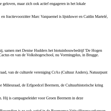
e geloven, maar zich ook actief engageren in het lokale
en fractievoorzitter Marc Vanpaemel is lijstduwer en Caitlin Martelé,
e hij, samen met Denise Hudders het biotuinbouwbedrijf 'De Hogen
 Cactus en van de Volkshogeschool, nu Vormingplus, in Brugge.
rraad, van de culturele vereniging CrAs (Cultuur Anders), Natuurpunt
e Milieuraad, de Erfgoedcel Beernem, de Cultuurhistorische kring
em. Hij is campagneleider voor Groen Beernem in deze
Bovendien is ze ook actief in de Beernemse Vrijwilligerswerkgroep