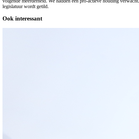
volgende meerderheid. We hadden een pro-actieve houding verwacht. W
legislatuur wordt getild.
Ook interessant