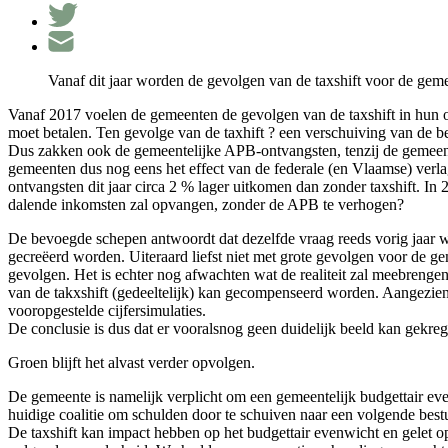
Vanaf dit jaar worden de gevolgen van de taxshift voor de ge
Vanaf 2017 voelen de gemeenten de gevolgen van de taxshift in hun o
moet betalen. Ten gevolge van de taxhift ? een verschuiving van de be
Dus zakken ook de gemeentelijke APB-ontvangsten, tenzij de gemeente z
gemeenten dus nog eens het effect van de federale (en Vlaamse) ver
ontvangsten dit jaar circa 2 % lager uitkomen dan zonder taxshift. I
dalende inkomsten zal opvangen, zonder de APB te verhogen?
De bevoegde schepen antwoordt dat dezelfde vraag reeds vorig jaar we
gecreëerd worden. Uiteraard liefst niet met grote gevolgen voor de g
gevolgen. Het is echter nog afwachten wat de realiteit zal meebrengen
van de takxshift (gedeeltelijk) kan gecompenseerd worden. Aangezien 
vooropgestelde cijfersimulaties.
De conclusie is dus dat er vooralsnog geen duidelijk beeld kan gekre
Groen blijft het alvast verder opvolgen.
De gemeente is namelijk verplicht om een gemeentelijk budgettair even
huidige coalitie om schulden door te schuiven naar een volgende best
De taxshift kan impact hebben op het budgettair evenwicht en gelet o