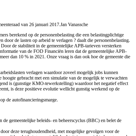
emeenteraad van 26 januari 2017.Jan Vanassche
ers berekend op de personenbelasting die een belastingplichtige
 door de lasten op arbeid te verlagen ? daalt die personenbelasting.
 Door de stabiliteit in de gemeentelijke APB-tarieven versterken
 informatie van de FOD Financiën leren dat de gemeentelijke APB-
tot meer dan 10 % in 2021. Onze vraag is dan ook hoe de gemeente die
e arbeidslasten verlagen waardoor zoveel mogelijk jobs kunnen
de hoogte gebracht met een simulatie van de mogelijk te verwachten
jgend is (gunstige KMO-tewerkstelling) waardoor het negatief effect
emt, is deze positieve evolutie wellicht gunstig werkend op de
 op de autofinancieringsmarge.
in de gemeentelijke beleids- en beheerscyclus (BBC) en belet de
o's door deze terughoudendheid, met mogelijke gevolgen voor de