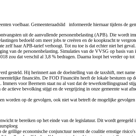
meenten voelbaar. Gemeenteraadslid informeerde hiernaar tijdens de g
ntvangsten uit de aanvullende personenbelasting (APB). Die wordt imm
lastingen bedoeld om meer jobs te creëren en de koopkracht te vergroten
elf haar APB-tarief verhoogt. Tot nu toe is dat echter niet het geval.
laging van de personenbelasting. Simulaties van de VVSG op basis van
n 2018 zou dat verschil al 3,8 % bedragen. Daarna loopt het verder op 
rd gesteld. Hij herinnert aan de doelstelling van de taxshift, met nam
emeentelijke financiën. De FOD Financiën heeft de lokale besturen op 
. Immers voor Beernem staat nu al vast dat de tewerkstellingsgraad sti
de actieve bevolking stijgt en de vergrijzing in onze gemeente wat afne
gen worden op de gevolgen, ook niet wat betreft de mogelijke gevolgen
wicht te bereiken op het einde van de legislatuur. Dit wordt geregeld 
uursploeg
p de grillige economische conjunctuur neemt de coalitie ernstige risic