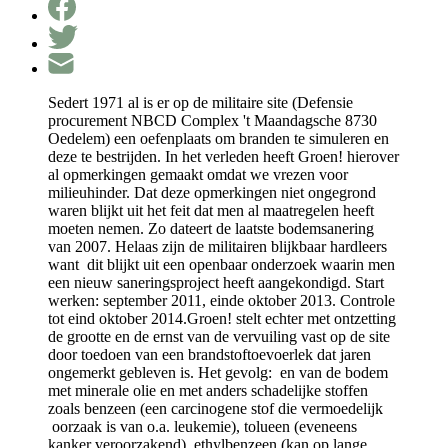
Sedert 1971 al is er op de militaire site (Defensie
procurement NBCD Complex 't Maandagsche 8730
Oedelem) een oefenplaats om branden te simuleren en
deze te bestrijden. In het verleden heeft Groen! hierover
al opmerkingen gemaakt omdat we vrezen voor
milieuhinder. Dat deze opmerkingen niet ongegrond
waren blijkt uit het feit dat men al maatregelen heeft
moeten nemen. Zo dateert de laatste bodemsanering
van 2007. Helaas zijn de militairen blijkbaar hardleers
want dit blijkt uit een openbaar onderzoek waarin men
een nieuw saneringsproject heeft aangekondigd. Start
werken: september 2011, einde oktober 2013. Controle
tot eind oktober 2014.Groen! stelt echter met ontzetting
de grootte en de ernst van de vervuiling vast op de site
door toedoen van een brandstoftoevoerlek dat jaren
ongemerkt gebleven is. Het gevolg: en van de bodem
met minerale olie en met anders schadelijke stoffen
zoals benzeen (een carcinogene stof die vermoedelijk
oorzaak is van o.a. leukemie), tolueen (eveneens
kanker veroorzakend), ethylbenzeen (kan op lange