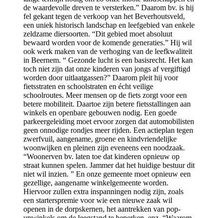
de waardevolle dreven te versterken.” Daarom bv. is hij
fel gekant tegen de verkoop van het Beverhoutsveld,
een uniek historisch landschap en leefgebied van enkele
zeldzame diersoorten. “Dit gebied moet absoluut
bewaard worden voor de komende generaties.” Hij wil
ook werk maken van de verhoging van de leefkwaliteit
in Beernem. “ Gezonde lucht is een basisrecht. Het kan
toch niet zijn dat onze kinderen van jongs af vergiftigd
worden door uitlaatgassen?” Daarom pleit hij voor
fietsstraten en schoolstraten en écht veilige
schoolroutes. Meer mensen op de fiets zorgt voor een
betere mobiliteit. Daartoe zijn betere fietsstallingen aan
winkels en openbare gebouwen nodig. Een goede
parkeergeleiding moet ervoor zorgen dat automobilisten
geen onnodige rondjes meer rijden. Een actieplan tegen
zwerfvuil, aangename, groene en kindvriendelijke
woonwijken en pleinen zijn eveneens een noodzaak.
“Woonerven bv. laten toe dat kinderen opnieuw op
straat kunnen spelen. Jammer dat het huidige bestuur dit
niet wil inzien. ” En onze gemeente moet opnieuw een
gezellige, aangename winkelgemeente worden.
Hiervoor zullen extra inspanningen nodig zijn, zoals
een starterspremie voor wie een nieuwe zaak wil
openen in de dorpskernen, het aantrekken van pop-
upwinkels om de leegstand te beperken, enz. “Waarom