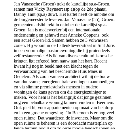
Jan Vanassche (Groen) trekt de kartellijst sp.a-Groen,
samen met Vicky Reynaert (sp.a)(op de 2de plaats).
Danny Tant (sp.a) duwt. Het kartel heeft de ambitie om
de burgemeester te leveren. Jan Vanassche (55), Groen-
gemeenteraadslid trekt in oktober de kartellijst sp.a-
Groen. Jan is medewerker bij een internationale
onderneming en gehuwd met Anneke Coppens, ook
een actief Groen-lid. Samen hebben ze 3 volwassen
zonen. Hij woont in de Lattenklieversstraat in Sint-Joris
in een voormalige pastoriewoning die hij grotendeels
zelf restaureerde. Als lid van diverse cultuurhistorische
kringen ligt erfgoed hem nauw aan het hart. Recent
kwam hij nog in beeld met een klacht tegen de
verwaarlozing van het beschermde Huis Maes in
Oedelem. Als zoon van een architect wil hij de bouw
van duurzame, energieneutrale woningen aanmoedigen
en via slimme premiestelsels mensen in oudere
woningen de kans geven om die energiezuiniger te
maken. Voor hem is het belangrijk dat jonge gezinnen
nog een betaalbare woning kunnen vinden in Beernem.
Ook pleit hij voor appartementen op maat van het dorp
en in een groene omgeving. "In Beernem is er nog veel
open ruimte. Dat waarderen de inwoners. Maar om die
open ruimte te beheren is een doordacht masterplan op
lange termijn nodig om zo onze mooie landschappen en