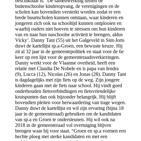
beschikbaar is. ‘De samenwerking tussen de
buitenschoolse kinderopvang, de verenigingen en de
scholen kan bovendien versterkt worden zodat er een
brede buurtscholen kunnen ontstaan, waar kinderen en
jongeren zich ook na schooltijd kunnen ontplooien en
waarbij ouders niet hoeven te stressen om hun kinderen
van en naar hun naschoolse activiteit te brengen, aldus
Vicky’. Danny Tant (55) uit het Galgeveld in Sint-Joris
duwt de kartellijst sp.a-Groen, een bewuste keuze. Hij
zit al 32 jaar in de gemeentepolitiek en staat voor de 6e
keer op een lijst voor de gemeenteraadsverkiezingen.
Danny werkt voor de Vlaamse overheid, heeft een
relatie met Claudia De Nobele en is papa van Iendra
(9), Lucca (12), Nicolas (26) en Jonas (28). Danny Tant
is dagdagelijks met zijn fiets op de weg. Zijn jongere
kinderen gaan met de fiets naar school. Hij vindt goed
onderhouden fietsverbindingen en fietsvriendelijke
kruispunten dan ook bijzonder belangrijk. Hij blijft
bovendien pleiten voor herwaardering van trage wegen.
Danny duwt de kartellijst en wil zijn ervaring (bijna 18
jaar in de gemeenteraad) gebruiken om de kandidaten
van sp.a en Groen te ondersteunen. Hij wil ook na
2018 in de gemeenteraad vol overtuiging blijven
brengen waar hij voor staat. “Groen en sp.a vormen een
hechte ploeg met sterke kandidaten en met een