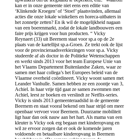
kan er in onze gemeente niet eens een editie van
‘Klinkende Kroegen’ of ‘Stoef’ plaatsvinden, allemaal
acties die onze lokale winkeliers en horeca-uitbaters in
het zonnetje zetten? En ik wil de mogelijkheid nagaan
van een boerenmarkt, zodat de lokale landbouwers een
faire prijs krijgen voor hun producten. “ Vicky
Reynaert (33) uit Beernem staat voor sp.a op de 2e
plaats van de kartellijst sp.a-Groen. Ze trekt ook de lijst
voor de provincieraadsverkiezingen voor sp.a. Vicky
studeerde af als doctor in de Politieke Wetenschappen
en werkt sinds 2013 voor het team Europese Unie van
het Vlaams Departement Buitenlandse Zaken, waar ze
samen met haar collega’s het Europees beleid van de
Vlaamse overheid coördineert. Vicky woont samen met
Leander Vanhulle. Samen hebben ze een zoontje van 3,
Achiel. In haar vrije tijd gaat ze samen zwemmen met
Achiel, leest ze boeken en verslindt ze Netflix-series.
Vicky is sinds 2013 gemeenteraadslid in de gemeente
Beernem en staat vooral bekend om haar strijd om meer
openbaar vervoer voor Beernem. Duurzame mobiliteit
ligt haar dan ook nauw aan het hart. Als mama van een
kleuter is Vicky ook erg begaan met kinderopvang en
wil ze ervoor zorgen dat er ook de komende jaren
voldoende en betaalbare kinderopvang in Beernem