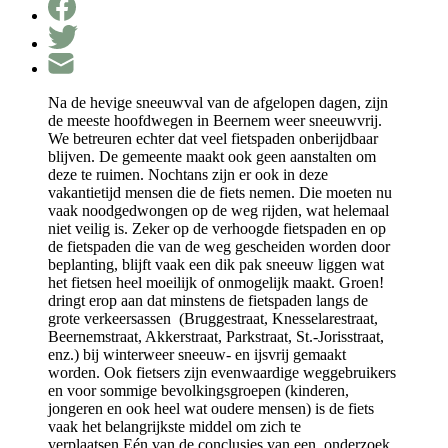
Na de hevige sneeuwval van de afgelopen dagen, zijn
de meeste hoofdwegen in Beernem weer sneeuwvrij.
We betreuren echter dat veel fietspaden onberijdbaar
blijven. De gemeente maakt ook geen aanstalten om
deze te ruimen. Nochtans zijn er ook in deze
vakantietijd mensen die de fiets nemen. Die moeten nu
vaak noodgedwongen op de weg rijden, wat helemaal
niet veilig is. Zeker op de verhoogde fietspaden en op
de fietspaden die van de weg gescheiden worden door
beplanting, blijft vaak een dik pak sneeuw liggen wat
het fietsen heel moeilijk of onmogelijk maakt. Groen!
dringt erop aan dat minstens de fietspaden langs de
grote verkeersassen (Bruggestraat, Knesselarestraat,
Beernemstraat, Akkerstraat, Parkstraat, St.-Jorisstraat,
enz.) bij winterweer sneeuw- en ijsvrij gemaakt
worden. Ook fietsers zijn evenwaardige weggebruikers
en voor sommige bevolkingsgroepen (kinderen,
jongeren en ook heel wat oudere mensen) is de fiets
vaak het belangrijkste middel om zich te
verplaatsen.Eén van de conclusies van een onderzoek,