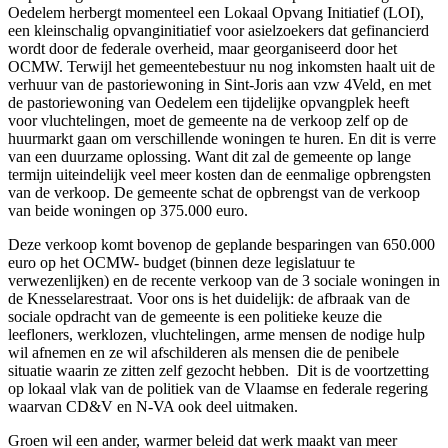
Oedelem herbergt momenteel een Lokaal Opvang Initiatief (LOI),
een kleinschalig opvanginitiatief voor asielzoekers dat gefinancierd
wordt door de federale overheid, maar georganiseerd door het
OCMW. Terwijl het gemeentebestuur nu nog inkomsten haalt uit de
verhuur van de pastoriewoning in Sint-Joris aan vzw 4Veld, en met
de pastoriewoning van Oedelem een tijdelijke opvangplek heeft
voor vluchtelingen, moet de gemeente na de verkoop zelf op de
huurmarkt gaan om verschillende woningen te huren. En dit is verre
van een duurzame oplossing. Want dit zal de gemeente op lange
termijn uiteindelijk veel meer kosten dan de eenmalige opbrengsten
van de verkoop. De gemeente schat de opbrengst van de verkoop
van beide woningen op 375.000 euro.
Deze verkoop komt bovenop de geplande besparingen van 650.000
euro op het OCMW- budget (binnen deze legislatuur te
verwezenlijken) en de recente verkoop van de 3 sociale woningen in
de Knesselarestraat. Voor ons is het duidelijk: de afbraak van de
sociale opdracht van de gemeente is een politieke keuze die
leefloners, werklozen, vluchtelingen, arme mensen de nodige hulp
wil afnemen en ze wil afschilderen als mensen die de penibele
situatie waarin ze zitten zelf gezocht hebben. Dit is de voortzetting
op lokaal vlak van de politiek van de Vlaamse en federale regering
waarvan CD&V en N-VA ook deel uitmaken.
Groen wil een ander, warmer beleid dat werk maakt van meer