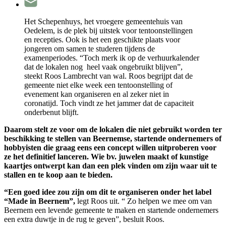
Het Schepenhuys, het vroegere gemeentehuis van
Oedelem, is de plek bij uitstek voor tentoonstellingen
en recepties. Ook is het een geschikte plaats voor
jongeren om samen te studeren tijdens de
examenperiodes. “Toch merk ik op de verhuurkalender
dat de lokalen nog heel vaak ongebruikt blijven”,
steekt Roos Lambrecht van wal. Roos begrijpt dat de
gemeente niet elke week een tentoonstelling of
evenement kan organiseren en al zeker niet in
coronatijd. Toch vindt ze het jammer dat de capaciteit
onderbenut blijft.
Daarom stelt ze voor om de lokalen die niet gebruikt worden ter
beschikking te stellen van Beernemse, startende ondernemers of
hobbyisten die graag eens een concept willen uitproberen voor
ze het definitief lanceren. Wie bv. juwelen maakt of kunstige
kaartjes ontwerpt kan dan een plek vinden om zijn waar uit te
stallen en te koop aan te bieden.
“Een goed idee zou zijn om dit te organiseren onder het label
“Made in Beernem”,
legt Roos uit. “ Zo helpen we mee om van
Beernem een levende gemeente te maken en startende ondernemers
een extra duwtje in de rug te geven”, besluit Roos.