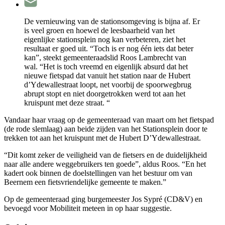
De vernieuwing van de stationsomgeving is bijna af. Er
is veel groen en hoewel de leesbaarheid van het
eigenlijke stationsplein nog kan verbeteren, ziet het
resultaat er goed uit. “Toch is er nog één iets dat beter
kan”, steekt gemeenteraadslid Roos Lambrecht van
wal. “Het is toch vreemd en eigenlijk absurd dat het
nieuwe fietspad dat vanuit het station naar de Hubert
d’Ydewallestraat loopt, net voorbij de spoorwegbrug
abrupt stopt en niet doorgetrokken werd tot aan het
kruispunt met deze straat. “
Vandaar haar vraag op de gemeenteraad van maart om het fietspad
(de rode slemlaag) aan beide zijden van het Stationsplein door te
trekken tot aan het kruispunt met de Hubert D’Ydewallestraat.
“Dit komt zeker de veiligheid van de fietsers en de duidelijkheid
naar alle andere weggebruikers ten goede”, aldus Roos. “En het
kadert ook binnen de doelstellingen van het bestuur om van
Beernem een fietsvriendelijke gemeente te maken.”
Op de gemeenteraad ging burgemeester Jos Sypré (CD&V) en
bevoegd voor Mobiliteit meteen in op haar suggestie.