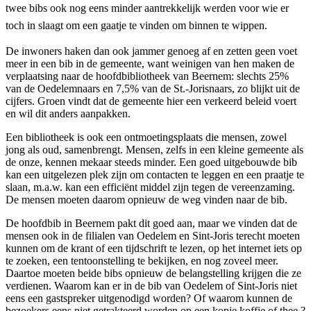
twee
bibs
ook
nog
eens
minder
aantrekkelijk
werden
voor
wie
er
toch
in
slaagt
om
een
gaatje
te
vinden
om
binnen
te
wippen
.
De inwoners haken dan ook jammer genoeg af en zetten geen voet
meer in een bib in de gemeente, want weinigen van hen maken de
verplaatsing naar de hoofdbibliotheek van Beernem: slechts 25%
van de Oedelemnaars en 7,5% van de St.-Jorisnaars, zo blijkt uit de
cijfers. Groen vindt dat de gemeente hier een verkeerd beleid voert
en wil dit anders aanpakken.
Een bibliotheek is ook een ontmoetingsplaats die mensen, zowel
jong als oud, samenbrengt. Mensen, zelfs in een kleine gemeente als
de onze, kennen mekaar steeds minder. Een goed uitgebouwde bib
kan een uitgelezen plek zijn om contacten te leggen en een praatje te
slaan, m.a.w. kan een efficiënt middel zijn tegen de vereenzaming.
De mensen moeten daarom opnieuw de weg vinden naar de bib.
De hoofdbib in Beernem pakt dit goed aan, maar we vinden dat de
mensen ook in de filialen van Oedelem en Sint-Joris terecht moeten
kunnen om de krant of een tijdschrift te lezen, op het internet iets op
te zoeken, een tentoonstelling te bekijken, en nog zoveel meer.
Daartoe moeten beide bibs opnieuw de belangstelling krijgen die ze
verdienen. Waarom kan er in de bib van Oedelem of Sint-Joris niet
eens een gastspreker uitgenodigd worden? Of waarom kunnen de
bezoekers eens niet getrakteerd worden op een kopje koffie of thee ?