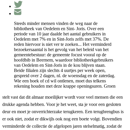
Steeds minder mensen vinden de weg naar de
bibliotheek van Oedelem en Sint- Joris. Over een
periode van 10 jaar daalde het aantal gebruikers in
Oedelem met 7% en in Sint-Joris zelfs met 37%. De
reden hiervoor is niet ver te zoeken... Het verminderd
bezoekersaantal is het gevolg van het beleid van het
gemeentebestuur: de gemeente focust vooral op de
hoofdbib in Beernem, waardoor bibliotheekgebruikers
van Oedelem en Sint-Joris in de kou blijven staan.
Beide filialen zijn slechts 4 uurtjes per week open,
gespreid over 2 dagen, nl. de woensdag en de zaterdag.
Wie een boek of cd wil ontlenen, moet dus telkens
rekening houden met deze krappe openingsuren. Groen
stelt
vast
dat
dit
almaar
moeilijker
wordt
voor
veel
mensen
die
een
drukke
agenda
hebben
.
Voor
je
het
weet
,
sta
je
voor
een
gesloten
deur
en
moet
je
onverrichterzake
terugkeren
.
Een
terugbrengbus
is
er
ook
niet
,
zodat
er
dikwijls
ook
nog
een
boete
volgt
.
Bovendien
verminderde
de
collectie
de
afgelopen
jaren
stelselmatig
,
zodat
de