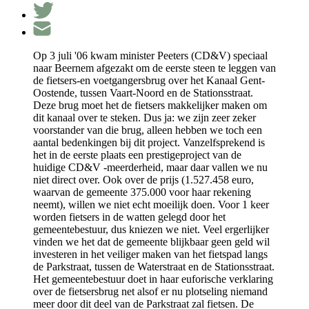
Op 3 juli '06 kwam minister Peeters (CD&V) speciaal
naar Beernem afgezakt om de eerste steen te leggen van
de fietsers-en voetgangersbrug over het Kanaal Gent-
Oostende, tussen Vaart-Noord en de Stationsstraat.
Deze brug moet het de fietsers makkelijker maken om
dit kanaal over te steken. Dus ja: we zijn zeer zeker
voorstander van die brug, alleen hebben we toch een
aantal bedenkingen bij dit project. Vanzelfsprekend is
het in de eerste plaats een prestigeproject van de
huidige CD&V -meerderheid, maar daar vallen we nu
niet direct over. Ook over de prijs (1.527.458 euro,
waarvan de gemeente 375.000 voor haar rekening
neemt), willen we niet echt moeilijk doen. Voor 1 keer
worden fietsers in de watten gelegd door het
gemeentebestuur, dus kniezen we niet. Veel ergerlijker
vinden we het dat de gemeente blijkbaar geen geld wil
investeren in het veiliger maken van het fietspad langs
de Parkstraat, tussen de Waterstraat en de Stationsstraat.
Het gemeentebestuur doet in haar euforische verklaring
over de fietsersbrug net alsof er nu plotseling niemand
meer door dit deel van de Parkstraat zal fietsen. De