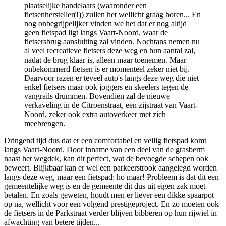
plaatselijke handelaars (waaronder een
fietsenhersteller(!)) zullen het wellicht graag horen... En
nog onbegrijpelijker vinden we het dat er nog altijd
geen fietspad ligt langs Vaart-Noord, waar de
fietsersbrug aansluiting zal vinden. Nochtans nemen nu
al veel recreatieve fietsers deze weg en hun aantal zal,
nadat de brug klaar is, alleen maar toenemen. Maar
onbekommerd fietsen is er momenteel zeker niet bij.
Daarvoor razen er teveel auto's langs deze weg die niet
enkel fietsers maar ook joggers en skeelers tegen de
vangrails drummen. Bovendien zal de nieuwe
verkaveling in de Citroenstraat, een zijstraat van Vaart-
Noord, zeker ook extra autoverkeer met zich
meebrengen.
Dringend tijd dus dat er een comfortabel en veilig fietspad komt
langs Vaart-Noord. Door inname van een deel van de grasberm
naast het wegdek, kan dit perfect, wat de bevoegde schepen ook
beweert. Blijkbaar kan er wel een parkeerstrook aangelegd worden
langs deze weg, maar een fietspad: ho maar! Probleem is dat dit een
gemeentelijke weg is en de gemeente dit dus uit eigen zak moet
betalen. En zoals geweten, houdt men er liever een dikke spaarpot
op na, wellicht voor een volgend prestigeproject. En zo moeten ook
de fietsers in de Parkstraat verder blijven bibberen op hun rijwiel in
afwachting van betere tijden...