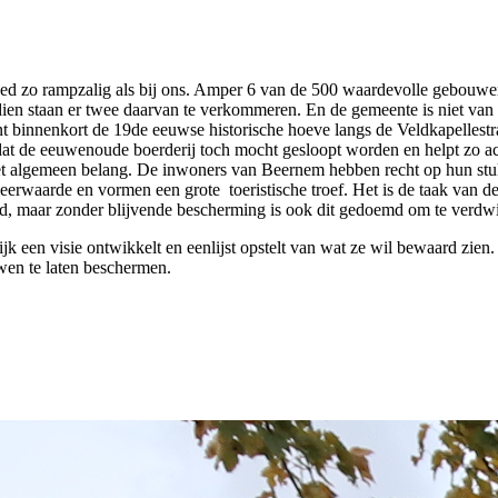
oed zo rampzalig als bij ons. Amper 6 van de 500 waardevolle gebouwe
n staan er twee daarvan te verkommeren. En de gemeente is niet van p
nt binnenkort de 19de eeuwse historische hoeve langs de Veldkapellestr
dat de eeuwenoude boerderij toch mocht gesloopt worden en helpt zo act
 het algemeen belang. De inwoners van Beernem hebben recht op hun stukj
rwaarde en vormen een grote toeristische troef. Het is de taak van de
oed, maar zonder blijvende bescherming is ook dit gedoemd om te verdw
 een visie ontwikkelt en eenlijst opstelt van wat ze wil bewaard zien. 
wen te laten beschermen.