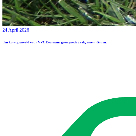
24 April 2026
Een kunstgrasveld voor VVC Beernem: geen goede zaak, meent Groen.