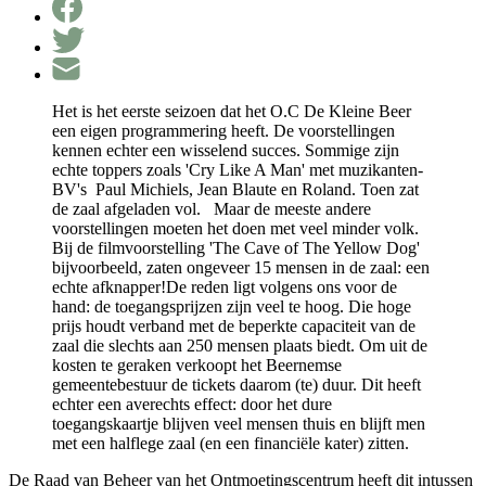
Het is het eerste seizoen dat het O.C De Kleine Beer
een eigen programmering heeft. De voorstellingen
kennen echter een wisselend succes. Sommige zijn
echte toppers zoals 'Cry Like A Man' met muzikanten-
BV's Paul Michiels, Jean Blaute en Roland. Toen zat
de zaal afgeladen vol. Maar de meeste andere
voorstellingen moeten het doen met veel minder volk.
Bij de filmvoorstelling 'The Cave of The Yellow Dog'
bijvoorbeeld, zaten ongeveer 15 mensen in de zaal: een
echte afknapper!De reden ligt volgens ons voor de
hand: de toegangsprijzen zijn veel te hoog. Die hoge
prijs houdt verband met de beperkte capaciteit van de
zaal die slechts aan 250 mensen plaats biedt. Om uit de
kosten te geraken verkoopt het Beernemse
gemeentebestuur de tickets daarom (te) duur. Dit heeft
echter een averechts effect: door het dure
toegangskaartje blijven veel mensen thuis en blijft men
met een halflege zaal (en een financiële kater) zitten.
De Raad van Beheer van het Ontmoetingscentrum heeft dit intussen