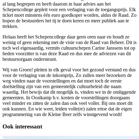
al lang begrepen en heeft daarom in haar advies aan het
Schepencollege gepleit voor een verlaging van de toegangsprijs. Elk
ticket moet minstens één euro goedkoper worden, aldus de Raad. Zo
hopen de bestuurders het tij te doen keren en meer publiek aan te
trekken.
Helaas heeft het Schepencollege daar geen oren naar en houdt ze
weinig of geen rekening met de visie van de Raad van Beheer. Dit is
toch wel eigenaardig, vermits cultuurschepen Carine Janssens tot op
heden voorzitter is van deze Raad en dus mee de adviezen van dit
bestuursorgaan ondersteunt.
Wij van Groen! pleiten in elk geval voor het gezond verstand en dus
voor de verlaging van de inkomprijs, Zo zullen meer bezoekers de
weg vinden naar de voorstellingen en dat moet toch de eerste
doelstelling zijn van een gemeentelijk cultuurbeleid die naam
waardig. Het bewijs dat dit mogelijk is, vinden we in de omliggende
gemeenten. In Oostkamp b.v. kosten de voorstellingen doorgaans
veel minder en zitten de zalen dan ook veel voller. Bij ons moet dit
ook kunnen. En wie weet, leiden volle(re) zalen ertoe dat de eigen
programmering van de Kleine Beer zelfs winstgevend wordt!
Ook interessant