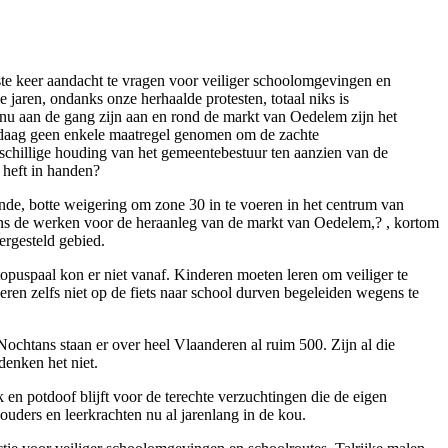
 keer aandacht te vragen voor veiliger schoolomgevingen en
 jaren, ondanks onze herhaalde protesten, totaal niks is
 nu aan de gang zijn aan en rond de markt van Oedelem zijn het
andaag geen enkele maatregel genomen om de zachte
schillige houding van het gemeentebestuur ten aanzien van de
t heft in handen?
nde, botte weigering om zone 30 in te voeren in het centrum van
dens de werken voor de heraanleg van de markt van Oedelem,? , kortom
tergesteld gebied.
opuspaal kon er niet vanaf. Kinderen moeten leren om veiliger te
ren zelfs niet op de fiets naar school durven begeleiden wegens te
chtans staan er over heel Vlaanderen al ruim 500. Zijn al die
enken het niet.
k en potdoof blijft voor de terechte verzuchtingen die de eigen
uders en leerkrachten nu al jarenlang in de kou.