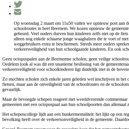
Op woensdag 2 maart om 11u50 vatten we opnieuw post aan de 
schoolroutes in heel Beernem. We kozen opnieuw de gemeenteschoo
gebeurd. Veel ouders durven hun kinderen zelfs niet op de fiet
alleen nog enkele schaarse jonge waaghalzen die te voet of me
weggebruikers extra te beschermen. Steeds meer ouders spreken
verkeersveiligheid van hun schoolgaande kinderen. En ook scho
Geen octopuspalen aan de Beernemse scholen, geen veilige schoolrout
Oedelem (ook al was dit een unanieme beslissing van de gemeenteraad
verkeersveiligheid voor schoolkinderen ligt duidelijk niet in de bove
Zo mochten scholen zich enkele jaren geleden wel inschrijven in het 
fietsen, maar aan de onveiligheid van de schoolroutes en de schoolom
gevaarlijk.
Maar de bevoegde schepen reageert met wereldvreemde commentaar zoa
gemeenten met een octopuspaal aan hun schoolpoorten dan allemaal z
Het schepencollege lijdt aan een bunkermentaliteit: het lijkt op een re
bevolking heeft over de verkeersonveiligheid in de gemeente. Daardo