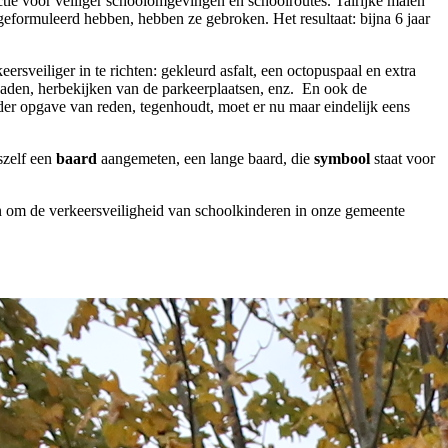
tie voor veiliger schoolomgevingen en schoolroutes. Talrijke malen
eformuleerd hebben, hebben ze gebroken. Het resultaat: bijna 6 jaar
veiliger in te richten: gekleurd asfalt, een octopuspaal en extra
paden, herbekijken van de parkeerplaatsen, enz. En ook de
der opgave van reden, tegenhoudt, moet er nu maar eindelijk eens
szelf een
baard
aangemeten, een lange baard, die
symbool
staat voor
om de verkeersveiligheid van schoolkinderen in onze gemeente