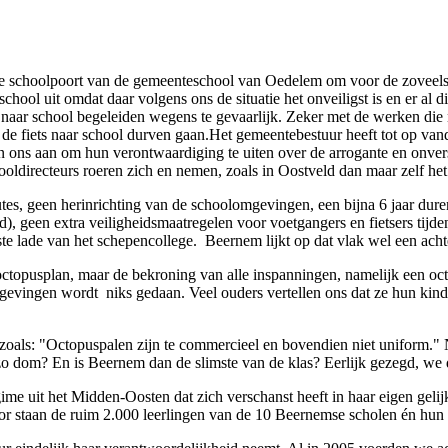
schoolpoort van de gemeenteschool van Oedelem om voor de zoveelste
l uit omdat daar volgens ons de situatie het onveiligst is en er al die
s naar school begeleiden wegens te gevaarlijk. Zeker met de werken die
t de fiets naar school durven gaan.Het gemeentebestuur heeft tot op v
 ons aan om hun verontwaardiging te uiten over de arrogante en onver
oldirecteurs roeren zich en nemen, zoals in Oostveld dan maar zelf he
es, geen herinrichting van de schoolomgevingen, een bijna 6 jaar dure
), geen extra veiligheidsmaatregelen voor voetgangers en fietsers tij
nste lade van het schepencollege. Beernem lijkt op dat vlak wel een ach
octopusplan, maar de bekroning van alle inspanningen, namelijk een oct
gevingen wordt niks gedaan. Veel ouders vertellen ons dat ze hun kinde
ls: "Octopuspalen zijn te commercieel en bovendien niet uniform." No
o dom? En is Beernem dan de slimste van de klas? Eerlijk gezegd, we d
gime uit het Midden-Oosten dat zich verschanst heeft in haar eigen gelij
or staan de ruim 2.000 leerlingen van de 10 Beernemse scholen én hun o