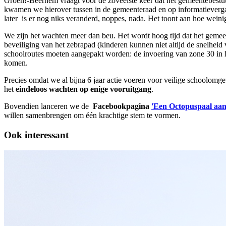
Groen!-Beernem vraagt voor de zoveelste keer dat het gemeentebestuu
kwamen we hierover tussen in de gemeenteraad en op informatievergad
later is er nog niks veranderd, noppes, nada. Het toont aan hoe we
We zijn het wachten meer dan beu. Het wordt hoog tijd dat het gemeen
beveiliging van het zebrapad (kinderen kunnen niet altijd de snelhei
schoolroutes moeten aangepakt worden: de invoering van zone 30 in h
komen.
Precies omdat we al bijna 6 jaar actie voeren voor veilige schoolomg
het
eindeloos wachten op enige vooruitgang
.
Bovendien lanceren we de
Facebookpagina
'Een Octopuspaal aan
willen samenbrengen om één krachtige stem te vormen.
Ook interessant