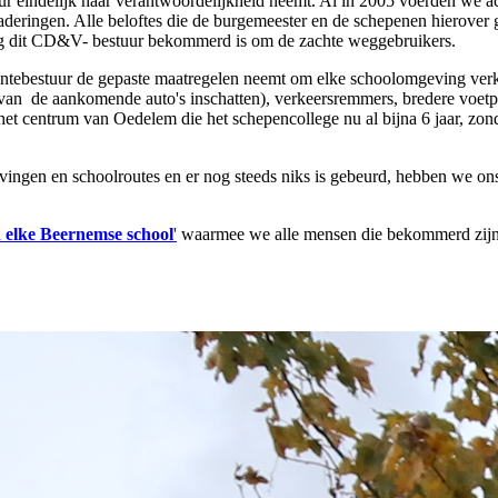
r eindelijk haar verantwoordelijkheid neemt. Al in 2005 voerden we ac
eringen. Alle beloftes die de burgemeester en de schepenen hierover g
inig dit CD&V- bestuur bekommerd is om de zachte weggebruikers.
tebestuur de gepaste maatregelen neemt om elke schoolomgeving verkeers
d van de aankomende auto's inschatten), verkeersremmers, bredere voet
et centrum van Oedelem die het schepencollege nu al bijna 6 jaar, zon
evingen en schoolroutes en er nog steeds niks is gebeurd, hebben we on
 elke Beernemse school
'
waarmee we alle mensen die bekommerd zijn 