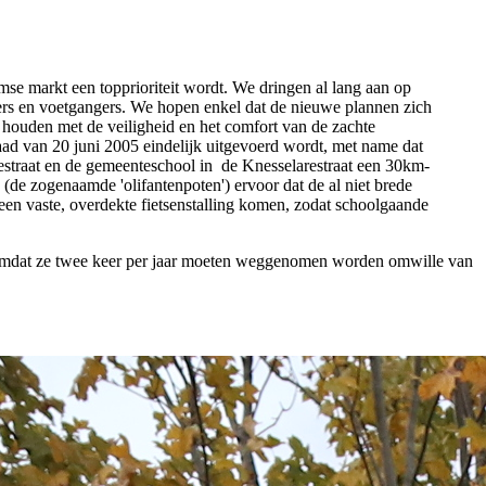
e markt een topprioriteit wordt. We dringen al lang aan op
tsers en voetgangers. We hopen enkel dat de nieuwe plannen zich
en houden met de veiligheid en het comfort van de zachte
raad van 20 juni 2005 eindelijk uitgevoerd wordt, met name dat
estraat en de gemeenteschool in de Knesselarestraat een 30km-
 (de zogenaamde 'olifantenpoten') ervoor dat de al niet brede
een vaste, overdekte fietsenstalling komen, zodat schoolgaande
jn omdat ze twee keer per jaar moeten weggenomen worden omwille van