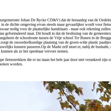
n burgemeester Johan De Rycke CD&V) dat de heraanleg van de Oedelems
en in de dichte omgeving ervan steeds maar gevaarlijker wordt voor fie
weliswaar nodig voor de plaatselijke handelaars - maar ook rekening zull
lan geformuleerd staat. Dit houdt in dat de beslissing van de gemeente
angsheen de schoolroute tussen de Vrije school Ter Bunen in de Brugg
orgt de onoordeelkundige plaatsing van de groen-witte plastic paaltjes
welijks kunnen passeren.Op de Markt zelf moet er, nabij de bushalte, 
t kunnen als ze het openbaar vervoer nemen.
e fietsenrekken die er nu staan het hele jaar door niet verankerd zi
ekeken worden.