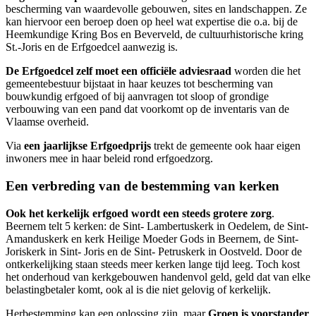
bescherming van waardevolle gebouwen, sites en landschappen. Ze
kan hiervoor een beroep doen op heel wat expertise die o.a. bij de
Heemkundige Kring Bos en Beverveld, de cultuurhistorische kring
St.-Joris en de Erfgoedcel aanwezig is.
De Erfgoedcel zelf moet een officiële adviesraad
worden die het
gemeentebestuur bijstaat in haar keuzes tot bescherming van
bouwkundig erfgoed of bij aanvragen tot sloop of grondige
verbouwing van een pand dat voorkomt op de inventaris van de
Vlaamse overheid.
Via
een jaarlijkse Erfgoedprijs
trekt de gemeente ook haar eigen
inwoners mee in haar beleid rond erfgoedzorg.
Een verbreding van de bestemming van kerken
Ook het kerkelijk erfgoed wordt een steeds grotere zorg
.
Beernem telt 5 kerken: de Sint- Lambertuskerk in Oedelem, de Sint-
Amanduskerk en kerk Heilige Moeder Gods in Beernem, de Sint-
Joriskerk in Sint- Joris en de Sint- Petruskerk in Oostveld. Door de
ontkerkelijking staan steeds meer kerken lange tijd leeg. Toch kost
het onderhoud van kerkgebouwen handenvol geld, geld dat van elke
belastingbetaler komt, ook al is die niet gelovig of kerkelijk.
Herbestemming kan een oplossing zijn, maar
Groen is voorstander