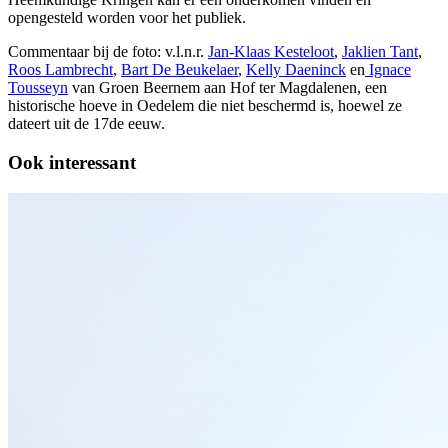
opengesteld worden voor het publiek.
Commentaar bij de foto: v.l.n.r.
Jan-Klaas Kesteloot
,
Jaklien Tant
,
Roos Lambrecht
,
Bart De Beukelaer
,
Kelly Daeninck
en
Ignace
Tousseyn
van Groen Beernem aan Hof ter Magdalenen, een
historische hoeve in Oedelem die niet beschermd is, hoewel ze
dateert uit de 17de eeuw.
Ook interessant