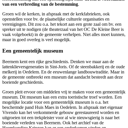
van een verbreding van de bestemming
.
Groen wil de kerken, in afspraak met de kerkfabrieken, ook
openstellen voor bv. de plaatselijke culturele organisaties en
verenigingen. Dit zou o.a. het tekort aan een grote zaal om bv. een
spreker uit te nodigen (de theaterzaal van het OC De Kleine Beer is
vaak volgeboekt) in de gemeente verhelpen. Niet alles moet kunnen,
maar in goed overleg is veel mogelijk.
Een gemeentelijk museum
Beernem kent een rijke geschiedenis. Denken we maar aan de
lattenklieversgeneraties in Sint-Joris. Of de steenbakkerij en de oude
melkerij in Oedelem. En de eeuwenlange landbouwtraditie. Maar in
de gemeente ontbreekt een museum dat aandacht besteedt aan deze
boeiende geschiedenis.
Groen pleit ervoor om middelen vrij te maken voor een gemeentelijk
museum. Dit museum kan een extra toeristische troef worden. Een
mogelijke locatie voor een gemeentelijk museum is o.a. het
beschermde pand Huis Maes in Oedelem. In afspraak met eigenaar
Vivendo kan het verkommerde gebouw gerestaureerd worden en
uitgroeien tot een trekpleister voor al wie nieuwsgierig is naar het
boeiende verleden van Beernem. Ook het archief van de
Heemkundige Kringen kan er een onderkomen vinden en