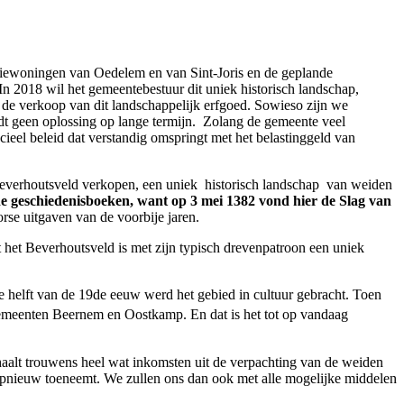
ewoningen van Oedelem en van Sint-Joris en de geplande
n 2018 wil het gemeentebestuur dit uniek historisch landschap,
 de verkoop van dit landschappelijk erfgoed. Sowieso zijn we
dt geen oplossing op lange termijn. Zolang de gemeente veel
ieel beleid dat verstandig omspringt met het belastinggeld van
 Beverhoutsveld verkopen, een uniek historisch landschap van weiden
 de geschiedenisboeken, want op 3 mei 1382 vond hier de Slag van
se uitgaven van de voorbije jaren.
 het Beverhoutsveld is met zijn typisch drevenpatroon een uniek
 helft van de 19de eeuw werd het gebied in cultuur gebracht. Toen
eenten Beernem en Oostkamp. En dat is het tot op vandaag
 haalt trouwens heel wat inkomsten uit de verpachting van de weiden
d opnieuw toeneemt. We zullen ons dan ook met alle mogelijke middelen