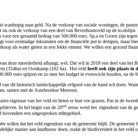
wanhopig naar geld. Na de verkoop van sociale woningen, de pastori
 nu ook de verkoop van een deel van Beverhoutsveld op de to-dolijst. I
n voor een geraamd bedrag van 500.000 euro. Sp.a en Groen zijn tegen
gt voor eenmalige inkomsten om de financiële put te dempen, maar bie
erkoop als water gieten in een lekke emmer. We willen een gezond financ
 van deze meerderheid afhangt, wel. Die wil in 2018 een deel van het
ernem (354ha) en Oostkamp (102 ha). Het veld
heeft ook zijn plaats in
.000 euro spijzen en zo mee het budget in evenwicht houden, na de for
 van dit historisch landschappelijk erfgoed van de hand wil doen. Want
ats, samen met de Assebroekse Meersen.
 eigenaar van het veld en lieten er hun vee grazen. Pas in de tweede
ste
gebleven. In het begin van de 20
eeuw werd het eigendom van de gem
 bovendien een uitgesproken stiltegebied.
t. We willen dat het veld eigendom van de gemeente blijft. De gemeente
endelijke manier aan landbouw doen, zodat de biodiversiteit in het vel