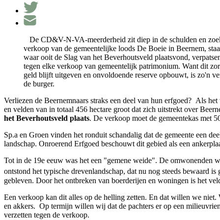
De CD&V-N-VA-meerderheid zit diep in de schulden en zoekt 
verkoop van de gemeentelijke loods De Boeie in Beernem, staat
waar ooit de Slag van het Beverhoutsveld plaatsvond, verpatse
tegen elke verkoop van gemeentelijk patrimonium. Want dit zor
geld blijft uitgeven en onvoldoende reserve opbouwt, is zo'n v
de burger.
Verliezen de Beernemnaars straks een deel van hun erfgoed? Als het
en velden van in totaal 456 hectare groot dat zich uitstrekt over Be
het Beverhoutsveld plaats
. De verkoop moet de gemeentekas met 500
Sp.a en Groen vinden het ronduit schandalig dat de gemeente een deel
landschap. Onroerend Erfgoed beschouwt dit gebied als een ankerpla
Tot in de 19e eeuw was het een "gemene weide". De omwonenden waren
ontstond het typische drevenlandschap, dat nu nog steeds bewaard is 
gebleven. Door het ontbreken van boerderijen en woningen is het veld
Een verkoop kan dit alles op de helling zetten. En dat willen we nie
en akkers. Op termijn willen wij dat de pachters er op een milieuvri
verzetten tegen de verkoop.