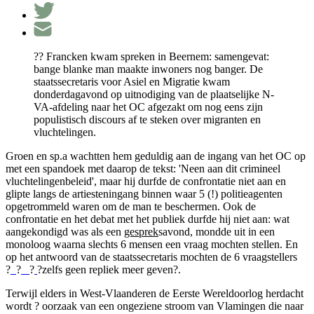
?? Francken kwam spreken in Beernem: samengevat:
bange blanke man maakte inwoners nog banger. De
staatssecretaris voor Asiel en Migratie kwam
donderdagavond op uitnodiging van de plaatselijke N-
VA-afdeling naar het OC afgezakt om nog eens zijn
populistisch discours af te steken over migranten en
vluchtelingen.
Groen en sp.a wachtten hem geduldig aan de ingang van het OC op
met een spandoek met daarop de tekst: 'Neen aan dit crimineel
vluchtelingenbeleid', maar hij durfde de confrontatie niet aan en
glipte langs de artiesteningang binnen waar 5 (!) politieagenten
opgetrommeld waren om de man te beschermen. Ook de
confrontatie en het debat met het publiek durfde hij niet aan: wat
aangekondigd was als een
gesprek
savond, mondde uit in een
monoloog waarna slechts 6 mensen een vraag mochten stellen. En
op het antwoord van de staatssecretaris mochten de 6 vraagstellers
?
?
?
?zelfs geen repliek meer geven?.
Terwijl elders in West-Vlaanderen de Eerste Wereldoorlog herdacht
wordt ? oorzaak van een ongeziene stroom van Vlamingen die naar