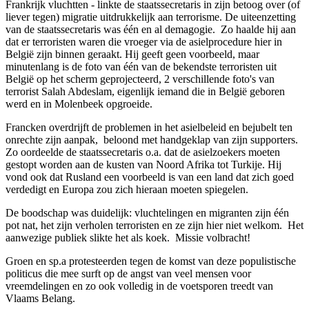
Frankrijk vluchtten - linkte de staatssecretaris in zijn betoog over (of
liever tegen) migratie uitdrukkelijk aan terrorisme. De uiteenzetting
van de staatssecretaris was één en al demagogie. Zo haalde hij aan
dat er terroristen waren die vroeger via de asielprocedure hier in
België zijn binnen geraakt. Hij geeft geen voorbeeld, maar
minutenlang is de foto van één van de bekendste terroristen uit
België op het scherm geprojecteerd, 2 verschillende foto's van
terrorist Salah Abdeslam, eigenlijk iemand die in België geboren
werd en in Molenbeek opgroeide.
Francken overdrijft de problemen in het asielbeleid en bejubelt ten
onrechte zijn aanpak, beloond met handgeklap van zijn supporters.
Zo oordeelde de staatssecretaris o.a. dat de asielzoekers moeten
gestopt worden aan de kusten van Noord Afrika tot Turkije. Hij
vond ook dat Rusland een voorbeeld is van een land dat zich goed
verdedigt en Europa zou zich hieraan moeten spiegelen.
De boodschap was duidelijk: vluchtelingen en migranten zijn één
pot nat, het zijn verholen terroristen en ze zijn hier niet welkom. Het
aanwezige publiek slikte het als koek. Missie volbracht!
Groen en sp.a protesteerden tegen de komst van deze populistische
politicus die mee surft op de angst van veel mensen voor
vreemdelingen en zo ook volledig in de voetsporen treedt van
Vlaams Belang.