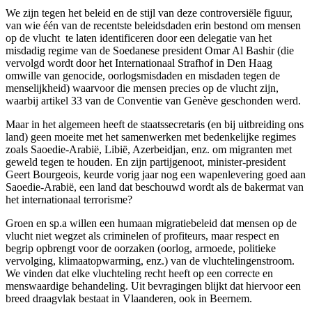
We zijn tegen het beleid en de stijl van deze controversiële figuur,
van wie één van de recentste beleidsdaden erin bestond om mensen
op de vlucht te laten identificeren door een delegatie van het
misdadig regime van de Soedanese president Omar Al Bashir (die
vervolgd wordt door het Internationaal Strafhof in Den Haag
omwille van genocide, oorlogsmisdaden en misdaden tegen de
menselijkheid) waarvoor die mensen precies op de vlucht zijn,
waarbij artikel 33 van de Conventie van Genève geschonden werd.
Maar in het algemeen heeft de staatssecretaris (en bij uitbreiding ons
land) geen moeite met het samenwerken met bedenkelijke regimes
zoals Saoedie-Arabië, Libië, Azerbeidjan, enz. om migranten met
geweld tegen te houden. En zijn partijgenoot, minister-president
Geert Bourgeois, keurde vorig jaar nog een wapenlevering goed aan
Saoedie-Arabië, een land dat beschouwd wordt als de bakermat van
het internationaal terrorisme?
Groen en sp.a willen een humaan migratiebeleid dat mensen op de
vlucht niet wegzet als criminelen of profiteurs, maar respect en
begrip opbrengt voor de oorzaken (oorlog, armoede, politieke
vervolging, klimaatopwarming, enz.) van de vluchtelingenstroom.
We vinden dat elke vluchteling recht heeft op een correcte en
menswaardige behandeling. Uit bevragingen blijkt dat hiervoor een
breed draagvlak bestaat in Vlaanderen, ook in Beernem.