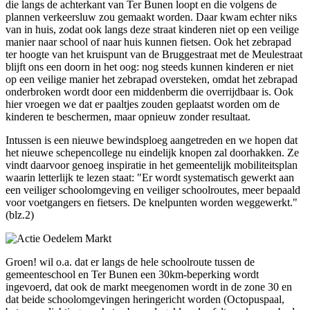
die langs de achterkant van Ter Bunen loopt en die volgens de
plannen verkeersluw zou gemaakt worden. Daar kwam echter niks
van in huis, zodat ook langs deze straat kinderen niet op een veilige
manier naar school of naar huis kunnen fietsen. Ook het zebrapad
ter hoogte van het kruispunt van de Bruggestraat met de Meulestraat
blijft ons een doorn in het oog: nog steeds kunnen kinderen er niet
op een veilige manier het zebrapad oversteken, omdat het zebrapad
onderbroken wordt door een middenberm die overrijdbaar is. Ook
hier vroegen we dat er paaltjes zouden geplaatst worden om de
kinderen te beschermen, maar opnieuw zonder resultaat.
Intussen is een nieuwe bewindsploeg aangetreden en we hopen dat
het nieuwe schepencollege nu eindelijk knopen zal doorhakken. Ze
vindt daarvoor genoeg inspiratie in het gemeentelijk mobiliteitsplan
waarin letterlijk te lezen staat: "Er wordt systematisch gewerkt aan
een veiliger schoolomgeving en veiliger schoolroutes, meer bepaald
voor voetgangers en fietsers. De knelpunten worden weggewerkt."
(blz.2)
Groen! wil o.a. dat er langs de hele schoolroute tussen de
gemeenteschool en Ter Bunen een 30km-beperking wordt
ingevoerd, dat ook de markt meegenomen wordt in de zone 30 en
dat beide schoolomgevingen heringericht worden (Octopuspaal,