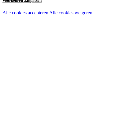
Voorkeuren aanpassen
Alle cookies accepteren
Alle cookies weigeren
Noodzakelijke cookies:
Functionele en analytische cookies:
Marketingcookies: