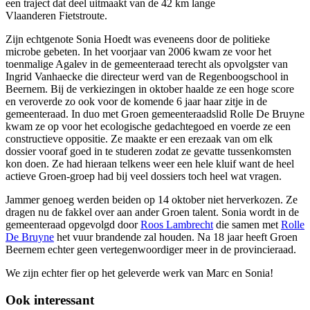
een traject dat deel uitmaakt van de 42 km lange
Vlaanderen Fietstroute.
Zijn echtgenote Sonia Hoedt was eveneens door de politieke
microbe gebeten. In het voorjaar van 2006 kwam ze voor het
toenmalige Agalev in de gemeenteraad terecht als opvolgster van
Ingrid Vanhaecke die directeur werd van de Regenboogschool in
Beernem. Bij de verkiezingen in oktober haalde ze een hoge score
en veroverde zo ook voor de komende 6 jaar haar zitje in de
gemeenteraad. In duo met Groen gemeenteraadslid Rolle De Bruyne
kwam ze op voor het ecologische gedachtegoed en voerde ze een
constructieve oppositie. Ze maakte er een erezaak van om elk
dossier vooraf goed in te studeren zodat ze gevatte tussenkomsten
kon doen. Ze had hieraan telkens weer een hele kluif want de heel
actieve Groen-groep had bij veel dossiers toch heel wat vragen.
Jammer genoeg werden beiden op 14 oktober niet herverkozen. Ze
dragen nu de fakkel over aan ander Groen talent. Sonia wordt in de
gemeenteraad opgevolgd door
Roos Lambrecht
die samen met
Rolle
De Bruyne
het vuur brandende zal houden. Na 18 jaar heeft Groen
Beernem echter geen vertegenwoordiger meer in de provincieraad.
We zijn echter fier op het geleverde werk van Marc en Sonia!
Ook interessant