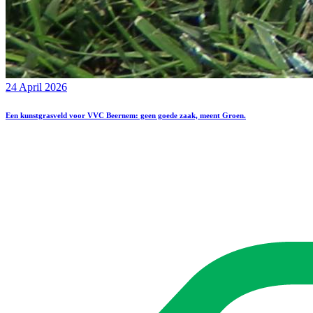
24 April 2026
Een kunstgrasveld voor VVC Beernem: geen goede zaak, meent Groen.