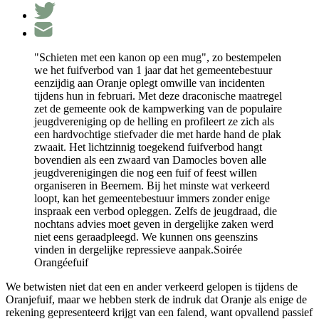
"Schieten met een kanon op een mug", zo bestempelen
we het fuifverbod van 1 jaar dat het gemeentebestuur
eenzijdig aan Oranje oplegt omwille van incidenten
tijdens hun in februari. Met deze draconische maatregel
zet de gemeente ook de kampwerking van de populaire
jeugdvereniging op de helling en profileert ze zich als
een hardvochtige stiefvader die met harde hand de plak
zwaait. Het lichtzinnig toegekend fuifverbod hangt
bovendien als een zwaard van Damocles boven alle
jeugdverenigingen die nog een fuif of feest willen
organiseren in Beernem. Bij het minste wat verkeerd
loopt, kan het gemeentebestuur immers zonder enige
inspraak een verbod opleggen. Zelfs de jeugdraad, die
nochtans advies moet geven in dergelijke zaken werd
niet eens geraadpleegd. We kunnen ons geenszins
vinden in dergelijke repressieve aanpak.Soirée
Orangéefuif
We betwisten niet dat een en ander verkeerd gelopen is tijdens de
Oranjefuif, maar we hebben sterk de indruk dat Oranje als enige de
rekening gepresenteerd krijgt van een falend, want opvallend passief