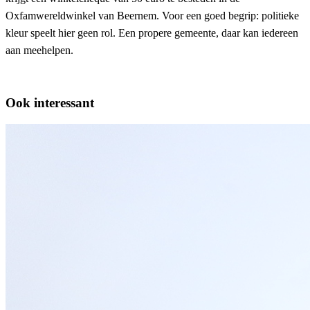
Oxfamwereldwinkel
van
Beernem
.
Voor
een
goed
begrip
:
politieke
kleur
speelt
hier
geen
rol
.
Een
propere
gemeente
,
daar
kan
iedereen
aan
meehelpen
.
Ook interessant