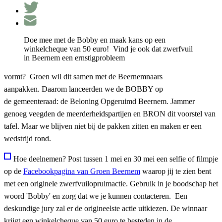
Doe mee met de Bobby en maak kans op een
winkelcheque van 50 euro! Vind je ook dat zwerfvuil
in Beernem een ernstigprobleem
vormt
?
Groen
wil
dit
samen
met de
Beernemnaars
aanpakken
.
Daarom
lanceerden
we de BOBBY op
de
gemeenteraad
: de
Beloning
Opgeruimd
B
eernem
. Jammer
genoeg
veegden
de
meerderheidspartijen
en
BRON
dit
voorstel
van
tafel
.
Maar
we
blijven
niet
bij
de
pakken
zitten
en
maken
er
een
wedstrijd
rond
.
Hoe deelnemen? Post tussen 1 mei en 30 mei
een
selfie
of
filmpje
op de
Facebookpagina
van
Groen
Beernem
waarop
jij
te
zien
bent
met
een
originele
zwerfvuilopruimactie
.
Gebruik
in je
boodschap
het
woord
'Bobby' en
zorg
dat
we je
kunnen
contacteren
.
Een
deskundige
jury
zal
er
de
origineelste
actie
uitkiezen
. De
winnaar
krijgt
een
winkelcheque
van 50 euro
te
besteden
in de