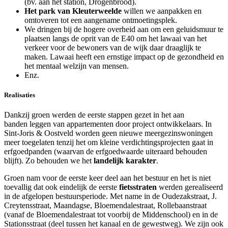
(bv. aan het station, Drogenbrood).
Het park van Kleuterweelde
willen we aanpakken en
omtoveren tot een aangename ontmoetingsplek.
We dringen bij de hogere overheid aan om een geluidsmuur te
plaatsen langs de oprit van de E40 om het lawaai van het
verkeer voor de bewoners van de wijk daar draaglijk te
maken. Lawaai heeft een ernstige impact op de gezondheid en
het mentaal welzijn van mensen.
Enz.
Realisaties
Dankzij groen werden de eerste stappen gezet in het aan
banden leggen van appartementen door project ontwikkelaars. In
Sint-Joris & Oostveld worden geen nieuwe meergezinswoningen
meer toegelaten tenzij het om kleine verdichtingsprojecten gaat in
erfgoedpanden (waarvan de erfgoedwaarde uiteraard behouden
blijft). Zo behouden we het
landelijk karakter
.
Groen nam voor de eerste keer deel aan het bestuur en het is niet
toevallig dat ook eindelijk de eerste
fietsstraten
werden gerealiseerd
in de afgelopen bestuursperiode. Met name in de Oudezakstraat, J.
Creytensstraat, Maandagse, Bloemendalestraat, Rollebaanstraat
(vanaf de Bloemendalestraat tot voorbij de Middenschool) en in de
Stationsstraat (deel tussen het kanaal en de gewestweg). We zijn ook