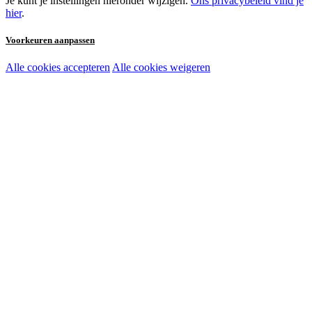
Je kunt je instellingen hieronder wijzigen.
Ons privacybeleid vind je
hier
.
Voorkeuren aanpassen
Alle cookies accepteren
Alle cookies weigeren
Noodzakelijke cookies:
Functionele en analytische cookies:
Marketingcookies: