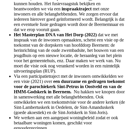
kunnen houden. Het fusievraagstuk
bekijken en
beantwoorden we via een
inspraaktraject
met onze
inwoners en alle belanghebbenden. We zorgen ervoor dat
iedereen hierover goed geïnformeerd wordt. Belangrijk is dat
een eventuele fusie gedragen wordt door de Beernemnaar en
dat we erop vooruit gaan.
Het Masterplan DNA van Het Dorp (2022)
dat we met
inspraak van de inwoners opmaakten, schetst een visie op de
toekomst van de dorpskern van hoofddorp Beernem: de
herinrichting van de oude zwembadsite, het bouwen van een
jeugdhuis op een nieuwe locatie, de heraanleg van het plein
voor het gemeentehuis, enz. Daar maken we werk van.
Nu
moet die visie ook nog verankerd worden in een ruimtelijk
uitvoeringsplan (RUP).
Via een participatietraject met de inwoners ontwikkelden we
een visie (2021) over
een duurzame en gedragen toekomst
voor de parochiekerk Sint-Petrus in Oostveld en van de
HMM-Godskerk in Beernem.
Nu hakken we knopen door
in samenwerking met alle belanghebbenden. Ook
ontwikkelen we een toekomstvisie voor de andere kerken (
de
Sint-Lambertuskerk in Oedelem, de Sint-Amanduskerk
(goede akoestiek) en de Sint-Joriskerk in Sint-Joris).
We werken aan een aangepast woningbeleid zodat er ook
betaalbare woningen komen, geschikt voor
eenoudergezinnen.