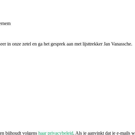
eernem
er in onze zetel en ga het gesprek aan met lijsttrekker Jan Vanassche.
 en bijhoudt volgens
haar privacybeleid
. Als je aanvinkt dat je e-mails 