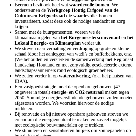
Beernem bezit ook heel wat
waardevolle bomen
. We
ondersteunen de
Werkgroep Houtig Erfgoed van de
Cultuur-en Erfgoedraad
die waardevolle bomen
inventariseert, zodat deze ook de nodige aandacht en zorg
krijgen.
Samen met de buurgemeenten, voeren we de
klimaatmaatregelen van
het Burgemeestersconvenant
en
het
Lokaal Energie- en Klimaatplan
verder uit.
We streven naar vernatting en verdroging op grote en kleine
schaal (door het aanleggen van wadi’s en bufferbekkens, enz.
)
We behouden en versterken de samenwerking met Regionaal
Landschap Houtland en met zorgvuldig geselecteerde externe
landschapsaannemers rond ecologisch groenbeheer.
We zetten verder in op
waterzuivering
, (o.a. het plaatsen van
IBA’s).
Een vastgoedstrategie moet de openbare gebouwen (47
ongeveer in totaal)
energie- en CO2-neutraal
maken tegen
2050. Sommige energieverslindende gebouwen zullen moeten
afgestoten worden. We voorzien hiervoor de nodige
middelen.
Bij renovatie en bij nieuwe openbare gebouwen streven we
ernaar om die energieneutraal te maken en zoveel mogelijk
met ecologische bouwmaterialen op te trekken.
We stimuleren en sensibiliseren burgers om zonnepanelen op
hun dak te plaatsen.