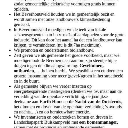
zodat gemeentelijke elektrische voertuigen gratis kunnen
opladen.
Het Beverhoutsveld houden we in gemeentelijk bezit en
wordt samen met onze landbouwers klimaatbestendig
gemaakt.
In Beverhoutsveld moedigen we de teelt van lokale
seizoensgroenten aan i.p.v. maïs of aardappelen voor de grote
industrie. Dit kan door het aantal ha dat een landbouwer kan
krijgen, te verminderen (nu is dit 7ha maximum).
We promoten en ondersteunen biolandbouw.
Zelf geven we als gemeente het goede voorbeeld, maar we
moedigen ook de Beernemnaar aan om zijn steentje bij te
dragen tegen de klimaatopwarming.
Geveltuinen,
ontharden
, ….helpen hierbij. We sensibiliseren en doen een
grotere inspanning voor meer (gevel-)groen in het straatbeeld
en in de buurt.
Als gemeente blijven we verder inzetten op
energiebesparende maatregelen (denken we bv. maar aan de
verledding van de openbare verlichting, de jaarlijkse
deelname aan
Earth Hour
en
de Nacht van de Duisternis
,
het dimmen en doven van de openbare verlichting ’s avonds
en nachts,…) en op hernieuwbare energie.
We inventariseren en onderzoeken bomen en dreven in
Landschapspark Bulskampveld met
een bomenmanager,
samen met de provincie en omliggende gemeenten.