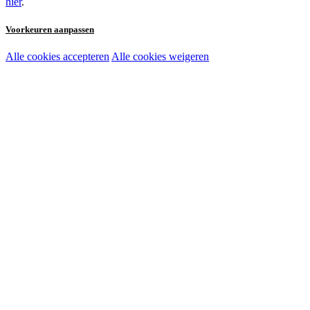
hier
.
Voorkeuren aanpassen
Alle cookies accepteren
Alle cookies weigeren
Noodzakelijke cookies:
Functionele en analytische cookies:
Marketingcookies: