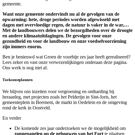
gemeente.
Want onze gemeente ondervindt nu al de gevolgen van de
opwarming: hete, droge periodes worden afgewisseld met
dagen met overvloedige regen, de natuur is vaker in de war,…
Met de landbouwers delen we de bezorgdheden over de droogte
en andere klimaatuitdagingen. De gevolgen voor onze
gezondheid en voor de landbouw en onze voedselvoorziening
zijn immers enorm.
Ben je benieuwd wat Groen de voorbije zes jaar heeft gerealiseerd?
Lees zeker en vast onze verwezenlijkingen onderaan deze pagina.
Ons werk is nog niet af.
Toekomstplannen
We blijven ons inzetten voor vergroening en ontharding bij
heraanleg, met projecten zoals het Pelderijn in Sint-Joris, het
gemeenteplein in Beernem, de markt in Oedelem en de omgeving
rond de kerk in Oostveld.
En verder
De komende zes jaar onderzoeken we de mogelijkheid om
zonnepanelen op de gebouwen van het Fort
te plaatsen