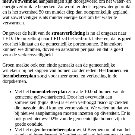
nieuwe zwembad
aanpassingen zijn doorgevoerd om het water- en
energieverbruik te beperken. Zo wordt er deels regenwater gebruikt
en is het zwembad 50 cm minder diep dan oorspronkelijk gepland,
wat zowel veiliger is als minder energie kost om het water te
verwarmen.
Ongeveer de helft van de
straatverlichting
is nu al omgezet naar
LED. De omzetting naar LED zal het verbruik halveren, dat is goed
voor het klimaat en de gemeentelijke portemonnee. Binnenkort
kunnen we dimmen, doven en aansturen per paal en dat is goed
voor de verkeersveiligheid.
Groen maakte ook een einde gemaakt aan de gemeentelijke
willekeur bij het kappen van bomen zonder reden. Het
bomen- en
bermbeheerplan
zorgt voor meer groen en verkoeling in de
dorpskernen.
Met het
bomenbeheerplan
zijn alle 10.054 bomen van de
gemeente geïnventariseerd. Door het overwicht aan
zomereiken (bijna 40%) is er een verhoogd risico op ziekten
die massale uitval kunnen veroorzaken. We weten nu dat we
bij nieuwe aanplantingen moeten inzetten op diversiteit. Er is
ook goed nieuws: 92% van de gemeentelijke bomen zijn in
goede conditie.
Met het eigen
bermbeheerplan
wijkt Beernem nu af van het
standaard bermdecreet. Waar het standaard beheer maait voor