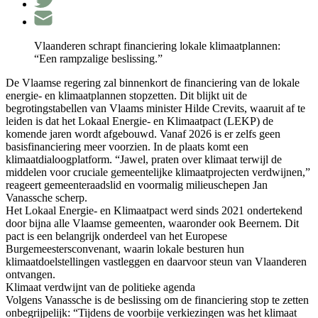
Vlaanderen schrapt financiering lokale klimaatplannen:
“Een rampzalige beslissing.”
De Vlaamse regering zal binnenkort de financiering van de lokale
energie- en klimaatplannen stopzetten. Dit blijkt uit de
begrotingstabellen van Vlaams minister Hilde Crevits, waaruit af te
leiden is dat het Lokaal Energie- en Klimaatpact (LEKP) de
komende jaren wordt afgebouwd. Vanaf 2026 is er zelfs geen
basisfinanciering meer voorzien. In de plaats komt een
klimaatdialoogplatform. “Jawel, praten over klimaat terwijl de
middelen voor cruciale gemeentelijke klimaatprojecten verdwijnen,”
reageert gemeenteraadslid en voormalig milieuschepen Jan
Vanassche scherp.
Het Lokaal Energie- en Klimaatpact werd sinds 2021 ondertekend
door bijna alle Vlaamse gemeenten, waaronder ook Beernem. Dit
pact is een belangrijk onderdeel van het Europese
Burgemeestersconvenant, waarin lokale besturen hun
klimaatdoelstellingen vastleggen en daarvoor steun van Vlaanderen
ontvangen.
Klimaat verdwijnt van de politieke agenda
Volgens Vanassche is de beslissing om de financiering stop te zetten
onbegrijpelijk: “Tijdens de voorbije verkiezingen was het klimaat