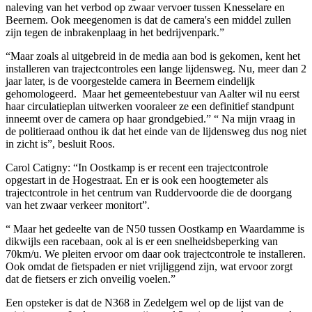
naleving van het verbod op zwaar vervoer tussen Knesselare en
Beernem. Ook meegenomen is dat de camera's een middel zullen
zijn tegen de inbrakenplaag in het bedrijvenpark.”
“Maar zoals al uitgebreid in de media aan bod is gekomen, kent het
installeren van trajectcontroles een lange lijdensweg. Nu, meer dan 2
jaar later, is de voorgestelde camera in Beernem eindelijk
gehomologeerd. Maar het gemeentebestuur van Aalter wil nu eerst
haar circulatieplan uitwerken vooraleer ze een definitief standpunt
inneemt over de camera op haar grondgebied.” “ Na mijn vraag in
de politieraad onthou ik dat het einde van de lijdensweg dus nog niet
in zicht is”, besluit Roos.
Carol Catigny: “In Oostkamp is er recent een trajectcontrole
opgestart in de Hogestraat. En er is ook een hoogtemeter als
trajectcontrole in het centrum van Ruddervoorde die de doorgang
van het zwaar verkeer monitort”.
“ Maar het gedeelte van de N50 tussen Oostkamp en Waardamme is
dikwijls een racebaan, ook al is er een snelheidsbeperking van
70km/u. We pleiten ervoor om daar ook trajectcontrole te installeren.
Ook omdat de fietspaden er niet vrijliggend zijn, wat ervoor zorgt
dat de fietsers er zich onveilig voelen.”
Een opsteker is dat de N368 in Zedelgem wel op de lijst van de