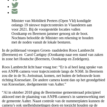
Minister van Mobiliteit Peeters (Open Vld) kondigde
onlangs 19 nieuwe trajectcontroles in Vlaanderen aan
voor 2021. Bij de voorgestelde locaties vallen
Oostkamp en Beernem jammer genoeg uit de boot.
Nochtans beloofde de Minister om rekening te houden
met de noden vanuit de lokale besturen.
In de politieraad vroegen Groen- raadsleden Roos Lambrecht
(Beernem) en Carol Cartigny (Oostkamp naar een stand van zaken
in zone het Houtsche (Beernem, Oostkamp en Zedelgem).
Roos Lambrecht licht haar vraag toe: “Er is al heel lang sprake van
een ANPR-camera voor trajectcontrole langs de N368. In Beernem
zou die in de St.-Jorisstraat, komen, net buiten de bebouwde kom
richting Knesselare. De andere camera komt dan op het grondgebied
van Knesselare, deelgemeente van Aalter.”
“Al in oktober 2018 ging de Beernemse gemeenteraad principieel
akkoord met de plaatsing van
ANPR
-camera's in samenwerking met
de gemeente Aalter. Naast controle van de nummerplaten kunnen de
camera’s ook snelheidsmetingen doen en toezicht houden op de